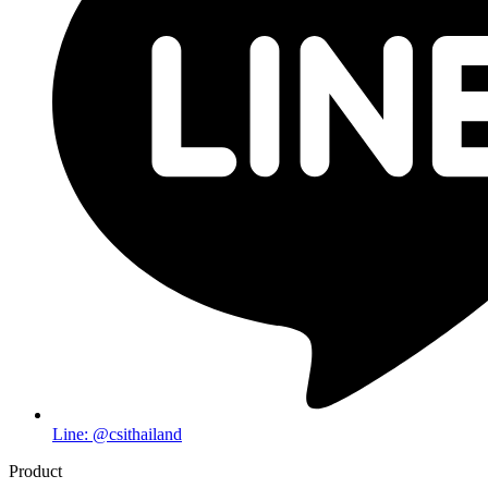
Line: @csithailand
Product