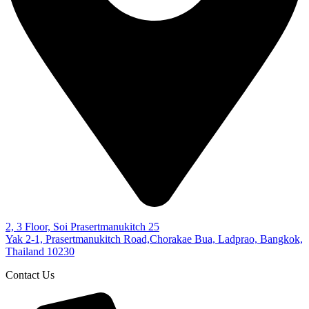
2, 3 Floor, Soi Prasertmanukitch 25
Yak 2-1, Prasertmanukitch Road,Chorakae Bua, Ladprao, Bangkok,
Thailand 10230
Contact Us